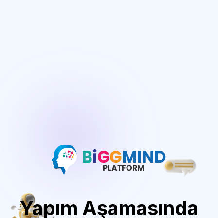
Yapım Aşamasında