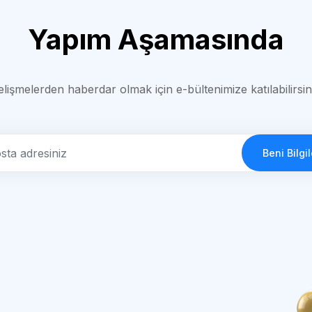
Yapım Aşamasında
lişmelerden haberdar olmak için e-bültenimize katılabilirsin
Beni Bilgi