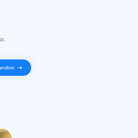
iz.
lendirin