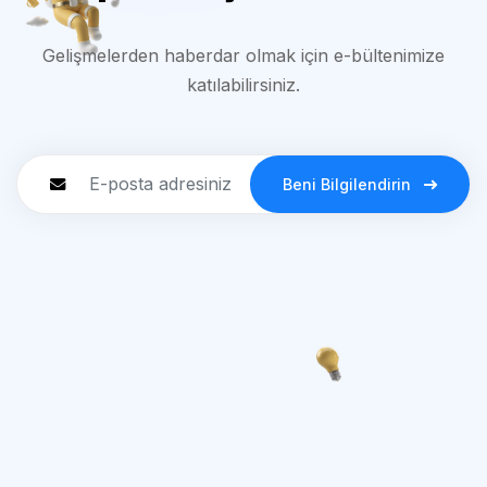
Gelişmelerden haberdar olmak için e-bültenimize
katılabilirsiniz.
Beni Bilgilendirin