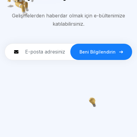
Gelişmelerden haberdar olmak için e-bültenimize
katılabilirsiniz.
Beni Bilgilendirin